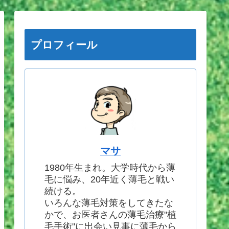
プロフィール
マサ
1980年生まれ。大学時代から薄
毛に悩み、20年近く薄毛と戦い
続ける。
いろんな薄毛対策をしてきたな
かで、お医者さんの薄毛治療"植
毛手術"に出会い見事に薄毛から