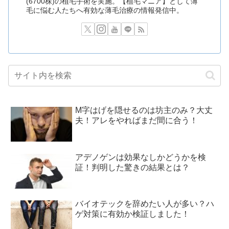
(6700株)の植毛手術を実施。【植毛マニア】として薄
毛に悩む人たちへ有効な薄毛治療の情報発信中。
M字はげを隠せるのは坊主のみ？大丈
夫！アレをやればまだ間に合う！
アデノゲンは効果なしかどうかを検
証！判明した驚きの結果とは？
バイオテックを辞めたい人が多い？ハ
ゲ対策に有効か検証しました！