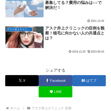
募集してる？費用の悩みは○○で
解決だ！
2021.12.20
アスク井上クリニックの症例を観
アスク井上クリニック 症例
察！植毛に向かない人の共通点と
は？
2019.12.20
2023.06.03
シェアする
X
Facebook
はてブ
LINE
ホーム
アスク井上クリニック 症例