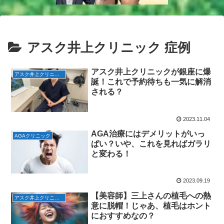
アスク井上クリニック 症例
アスク井上クリニックが銀座に爆
アスク井上クリニック 予約
誕！これで予約待ちも一気に解消
される？
2023.11.04
AGA治療にはデメリットがいっ
AGAクリニック
ぱい？いや、これを見ればガラリ
と変わる！
2023.09.19
【美容師】三上さんの植毛への熱
アスク井上クリニック 予約
意に脱帽！じゃあ、植毛はホント
におすすめなの？