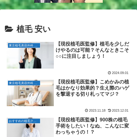
植毛 安い
【現役植毛医監修】植毛を少しだ
東京植毛美容外科 佐藤
けやるのは可能？そんなときこそ
○○に注目しましょう！
2024.09.01
【現役植毛医監修】こめかみの植
東京植毛美容外科 費用
毛はかなり効果的？生え際のハゲ
を撃退する切り札ってマジ？
2023.11.18
2023.12.01
【現役植毛医監修】900株の植毛
おすすめの植毛クリニック
手術をしたい！なぬ、こんなに変
わっちゃうの！？