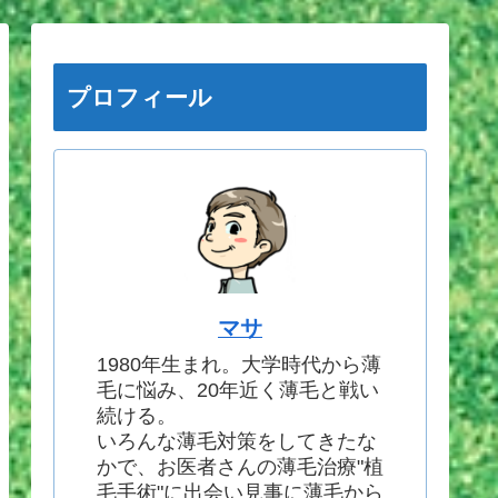
プロフィール
マサ
1980年生まれ。大学時代から薄
毛に悩み、20年近く薄毛と戦い
続ける。
いろんな薄毛対策をしてきたな
かで、お医者さんの薄毛治療"植
毛手術"に出会い見事に薄毛から