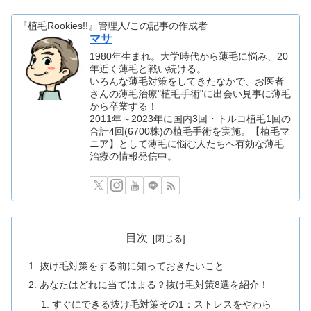
『植毛Rookies!!』管理人/この記事の作成者
マサ
1980年生まれ。大学時代から薄毛に悩み、20
年近く薄毛と戦い続ける。
いろんな薄毛対策をしてきたなかで、お医者
さんの薄毛治療"植毛手術"に出会い見事に薄毛
から卒業する！
2011年～2023年に国内3回・トルコ植毛1回の
合計4回(6700株)の植毛手術を実施。【植毛マ
ニア】として薄毛に悩む人たちへ有効な薄毛
治療の情報発信中。
目次
抜け毛対策をする前に知っておきたいこと
あなたはどれに当てはまる？抜け毛対策8選を紹介！
すぐにできる抜け毛対策その1：ストレスをやわら